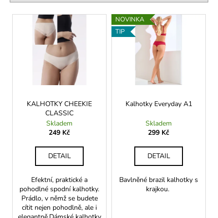
í
č
u
p
V
NOVINKA
j
r
ý
e
TIP
o
p
m
d
i
e
u
s
k
p
PLAVKOVÉ
t
r
KALHOTKY
ů
TWILIGHT
o
KALHOTKY CHEEKIE
Kalhotky Everyday A1
1
CLASSIC
d
199
Skladem
Skladem
u
Kč
249 Kč
299 Kč
k
t
DETAIL
DETAIL
ů
Efektní, praktické a
Bavlněné brazil kalhotky s
pohodlné spodní kalhotky.
krajkou.
Prádlo, v němž se budete
cítit nejen pohodlně, ale i
elegantně.Dámské kalhotky