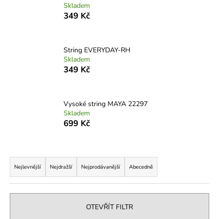
Skladem
a
349 Kč
j
í
t
String EVERYDAY-RH
Skladem
?
349 Kč
Vysoké string MAYA 22297
HLEDAT
Skladem
699 Kč
Ř
D
o
a
Nejlevnější
Nejdražší
Nejprodávanější
Abecedně
p
z
o
e
r
n
OTEVŘÍT FILTR
u