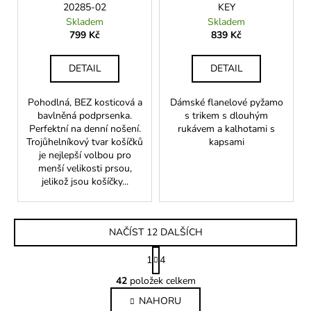
20285-02
KEY
Skladem
Skladem
799 Kč
839 Kč
DETAIL
DETAIL
Pohodlná, BEZ kosticová a
Dámské flanelové pyžamo
bavlněná podprsenka.
s trikem s dlouhým
Perfektní na denní nošení.
rukávem a kalhotami s
Trojůhelníkový tvar košíčků
kapsami
je nejlepší volbou pro
menší velikosti prsou,
jelikož jsou košíčky...
NAČÍST 12 DALŠÍCH
S
1
4
t
O
r
42
položek celkem
v
á
NAHORU
l
n