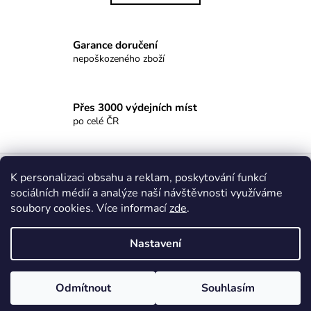
k
á
o
d
v
a
Garance doručení
á
c
n
nepoškozeného zboží
í
í
p
r
Přes 3000 výdejních míst
v
po celé ČR
k
y
Z
v
ý
á
K personalizaci obsahu a reklam, poskytování funkcí
p
sociálních médií a analýze naší návštěvnosti využíváme
p
i
soubory cookies. Více informací
zde
.
a
Insta: @spodnipradloshemost
FB: @spodnipradloshemost
s
t
u
Nastavení
í
Vytvořil Shoptet
Copyright 2026
Spodní prádlo She
. Všechna práva vyhrazena.
Odmítnout
Souhlasím
Upravit nastavení cookies