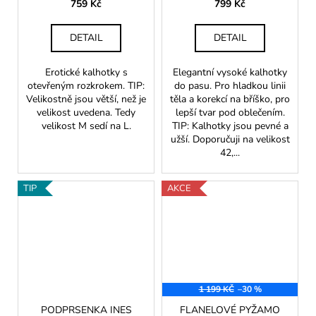
759 Kč
799 Kč
DETAIL
DETAIL
Erotické kalhotky s
Elegantní vysoké kalhotky
otevřeným rozkrokem. TIP:
do pasu. Pro hladkou linii
Velikostně jsou větší, než je
těla a korekcí na bříško, pro
velikost uvedena. Tedy
lepší tvar pod oblečením.
velikost M sedí na L.
TIP: Kalhotky jsou pevné a
užší. Doporučuji na velikost
42,...
TIP
AKCE
1 199 KČ
–30 %
PODPRSENKA INES
FLANELOVÉ PYŽAMO