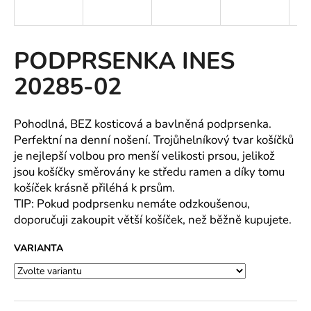
a
j
í
PODPRSENKA INES
t
20285-02
?
Pohodlná, BEZ kosticová a bavlněná podprsenka.
Perfektní na denní nošení. Trojůhelníkový tvar košíčků
je nejlepší volbou pro menší velikosti prsou, jelikož
HLEDAT
jsou košíčky směrovány ke středu ramen a díky tomu
košíček krásně přiléhá k prsům.
TIP: Pokud podprsenku nemáte odzkoušenou,
doporučuji zakoupit větší košíček, než běžně kupujete.
D
o
VARIANTA
p
o
r
u