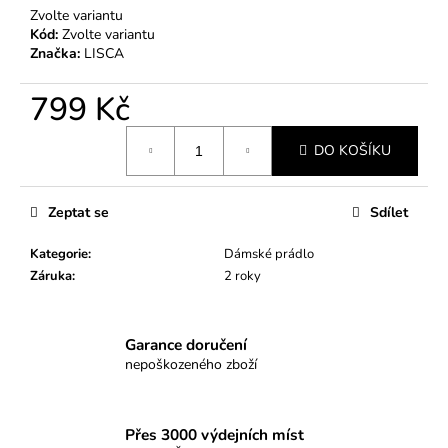
č
Zvolte variantu
u
Kód:
Zvolte variantu
j
Značka:
LISCA
e
m
799 Kč
e
Měrná
DO KOŠÍKU
cena:
STRING
EVERYDAY-
02
Zeptat se
Sdílet
349
Kč
Kategorie
:
Dámské prádlo
Záruka
:
2 roky
Garance doručení
nepoškozeného zboží
Přes 3000 výdejních míst