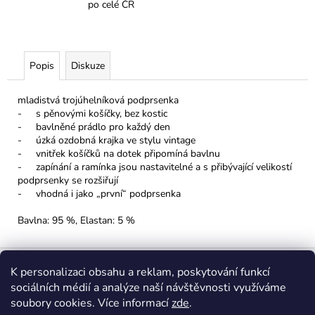
po celé ČR
Popis
Diskuze
mladistvá trojúhelníková podprsenka
- s pěnovými košíčky, bez kostic
- bavlněné prádlo pro každý den
- úzká ozdobná krajka ve stylu vintage
- vnitřek košíčků na dotek připomíná bavlnu
- zapínání a ramínka jsou nastavitelné a s přibývající velikostí
podprsenky se rozšiřují
- vhodná i jako „první“ podprsenka
Bavlna: 95 %, Elastan: 5 %
Z
á
K personalizaci obsahu a reklam, poskytování funkcí
sociálních médií a analýze naší návštěvnosti využíváme
p
soubory cookies. Více informací
zde
.
a
Insta: @spodnipradloshemost
FB: @spodnipradloshemost