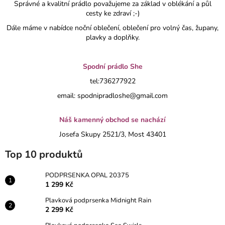
Správné a kvalitní prádlo považujeme za základ v oblékání a půl
cesty ke zdraví ;-)
Dále máme v nabídce noční oblečení, oblečení pro volný čas, župany,
plavky a doplňky.
Spodní prádlo She
tel:736277922
email:
spodnipradloshe@gmail.com
Náš kamenný obchod se nachází
Josefa Skupy 2521/3, Most 43401
Top 10 produktů
PODPRSENKA OPAL 20375
1 299 Kč
Plavková podprsenka Midnight Rain
2 299 Kč