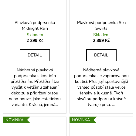
č
u
j
e
Plavková podprsenka
Plavková podprsenka Sea
m
Midnight Rain
Swirls
e
Skladem
Skladem
2 299 Kč
2 399 Kč
PODPRSENKA
DETAIL
DETAIL
OPAL
20375
Nádherná plavková
Nádherná plavková
1
299
podprsenka s kosticí a
podprsenka se zapracovanou
Kč
překřížením. Překřížení lze
kosticí. Přes její sportovnější
využít k většímu zahalení
vzhled působí stále velice
dekoltu a přidržení prsou
žensky a luxusně. Tvoří
nebo pouze, jako estetickou
skvělou podporu a krásně
variantu. Krásná, jemná...
tvaruje prsa. ...
NOVINKA
NOVINKA