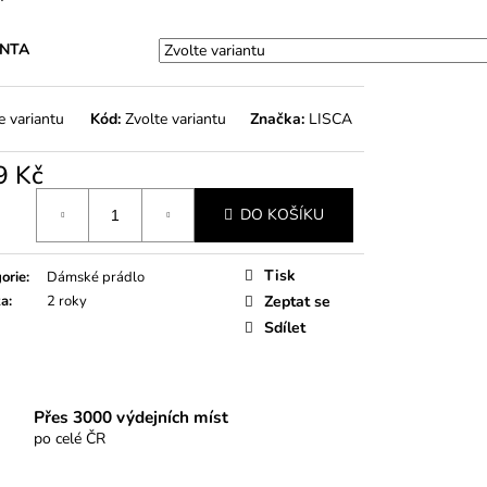
DPRSENKA SEA
ANTA
e variantu
Kód:
Zvolte variantu
Značka:
LISCA
9 Kč
á
DO KOŠÍKU
Tisk
orie
:
Dámské prádlo
ka
:
2 roky
Zeptat se
Sdílet
Přes 3000 výdejních míst
po celé ČR