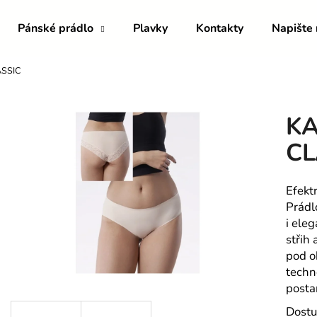
Pánské prádlo
Plavky
Kontakty
Napište
SSIC
Co potřebujete najít?
KA
HLEDAT
CL
Efekt
Doporučujeme
Prádl
i ele
střih 
pod o
techn
posta
Dostu