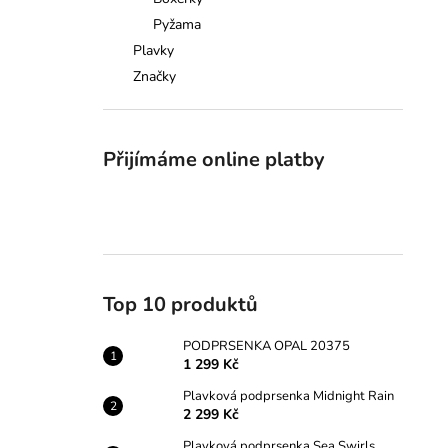
PODPRSENKA OPAL 20375
l
Pyžama
1 299 Kč
Plavky
Značky
Přijímáme online platby
Top 10 produktů
PODPRSENKA OPAL 20375
1 299 Kč
Plavková podprsenka Midnight Rain
2 299 Kč
Plavková podprsenka Sea Swirls