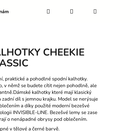
Hledat
Přihlášení
Nákupní
 nám
Velikostní tabulka
Blog
Podmínky ochra
košík
LHOTKY CHEEKIE
ASSIC
ní, praktické a pohodlné spodní kalhotky.
o, v němž se budete cítit nejen pohodlně, ale
gantně.
Dámské kalhotky které mají klasický
a zadní díl s jemnou krajku. Model se nerýsuje
blečením a díky použité moderní bezešvé
ologii INVISIBLE-LINE. Bezešvé lemy se zase
Následující
rají o nenápadné obrysy pod oblečením.
pné v tělové a černé barvě.