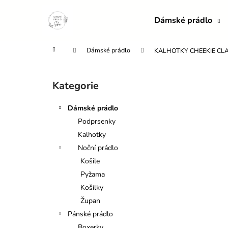
K
Přejít
na
o
Dámské prádlo
obsah
Zpět
Zpět
š
do
do
í
Domů
Dámské prádlo
KALHOTKY CHEEKIE CLA
obchodu
obchodu
k
P
o
Kategorie
Přeskočit
s
kategorie
t
Dámské prádlo
r
Podprsenky
a
Kalhotky
n
Noční prádlo
n
Košile
í
Pyžama
p
Košilky
a
Župan
n
Pánské prádlo
e
Boxerky