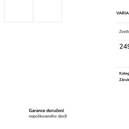
PLAVKOVÁ PODPRSENKA MIDNIGHT
PLAVKOVÁ PO
RAIN
SWIRLS
VARI
2 299 Kč
2 399 Kč
Zvolt
24
Měrn
cena:
Kateg
Záru
Garance doručení
nepoškozeného zboží