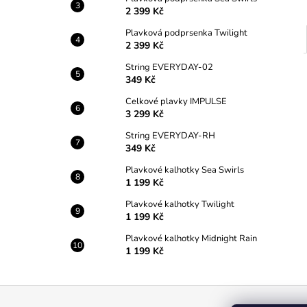
2 399 Kč
Plavková podprsenka Twilight
2 399 Kč
String EVERYDAY-02
349 Kč
Celkové plavky IMPULSE
3 299 Kč
String EVERYDAY-RH
349 Kč
Plavkové kalhotky Sea Swirls
1 199 Kč
Plavkové kalhotky Twilight
1 199 Kč
Plavkové kalhotky Midnight Rain
1 199 Kč
Z