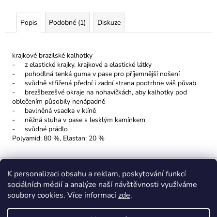
Popis
Podobné (1)
Diskuze
krajkové brazilské kalhotky
- z elastické krajky, krajkové a elastické látky
- pohodlná tenká guma v pase pro příjemnější nošení
- svůdně střižená přední i zadní strana podtrhne váš půvab
- brezšbezešvé okraje na nohavičkách, aby kalhotky pod
oblečením působily nenápadně
- bavlněná vsadka v klíně
- něžná stuha v pase s lesklým kamínkem
- svůdné prádlo
Polyamid: 80 %, Elastan: 20 %
Z
á
K personalizaci obsahu a reklam, poskytování funkcí
sociálních médií a analýze naší návštěvnosti využíváme
p
soubory cookies. Více informací
zde
.
a
Insta: @spodnipradloshemost
FB: @spodnipradloshemost
t