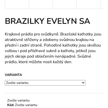
a
j
í
BRAZILKY EVELYN SA
t
?
Krajkové prádlo pro svůdkyně. Brazilské kalhotky jsou
atraktivně střiženy a zdobeny svůdnou krajkou na
přední i zadní straně. Pohodlné kalhotky jsou skvělou
volbou i pod přiléhavé sukně a kalhoty, jelikož jsou
jejich okraje pod oblečením nenápadné. Svůdné
HLEDAT
prádlo, které můžete nosit každý den.
VARIANTA
D
o
p
o
r
Zvolte variantu
u
Kód:
Zvolte variantu