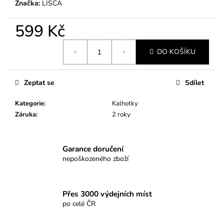
č
Značka:
LISCA
u
j
599 Kč
e
m
Měrná
DO KOŠÍKU
cena:
e
Zeptat se
Sdílet
PLAVKOVÁ
PODPRSENKA
TWILIGHT
Kategorie
:
Kalhotky
Záruka
:
2 roky
2
399
Kč
Garance doručení
nepoškozeného zboží
Přes 3000 výdejních míst
po celé ČR