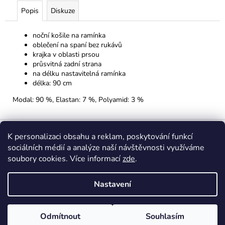
Popis
Diskuze
noční košile na ramínka
oblečení na spaní bez rukávů
krajka v oblasti prsou
průsvitná zadní strana
na délku nastavitelná ramínka
délka: 90 cm
Modal: 90 %, Elastan: 7 %, Polyamid: 3 %
Z
á
K personalizaci obsahu a reklam, poskytování funkcí
sociálních médií a analýze naší návštěvnosti využíváme
p
soubory cookies. Více informací
zde
.
a
Insta: @spodnipradloshemost
FB: @spodnipradloshemost
t
Nastavení
í
Vytvořil Shoptet
Copyright 2026
Spodní prádlo She
. Všechna práva vyhrazena.
Odmítnout
Souhlasím
Upravit nastavení cookies