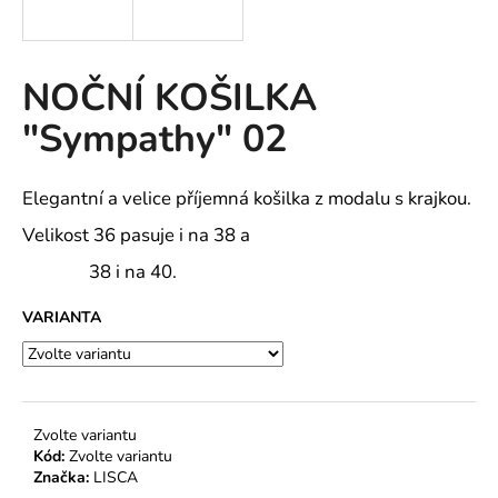
a
j
í
NOČNÍ KOŠILKA
t
"Sympathy" 02
?
Elegantní a velice příjemná košilka z modalu s krajkou.
Velikost 36 pasuje i na 38 a
HLEDAT
38 i na 40.
VARIANTA
D
o
p
o
Zvolte variantu
r
Kód:
Zvolte variantu
u
Značka:
LISCA