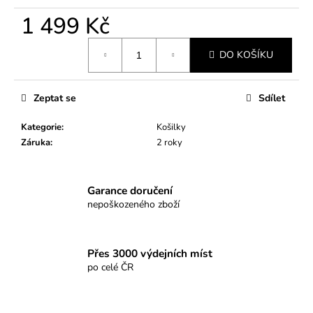
č
u
1 499 Kč
j
Měrná
e
DO KOŠÍKU
cena:
m
e
Zeptat se
Sdílet
STRING
Kategorie
:
Košilky
EVERYDAY-
02
Záruka
:
2 roky
349
Kč
Garance doručení
nepoškozeného zboží
Přes 3000 výdejních míst
po celé ČR